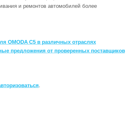
уживания и ремонтов автомобилей более
ля OMODA C5 в различных отраслях
дные предложения от проверенных поставщиков
авторизоваться
.