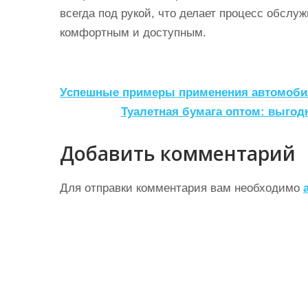
всегда под рукой, что делает процесс обсл
комфортным и доступным.
Н
Успешные примеры применения автомоби
а
Туалетная бумага оптом: выго
в
Добавить комментарий
и
г
Для отправки комментария вам необходимо
а
ц
и
я
п