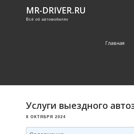
П
MR-DRIVER.RU
р
Всё об автомобилях
о
м
о
Главная
т
а
т
ь
к
с
о
Услуги выездного авто
д
е
8 ОКТЯБРЯ 2024
р
ж