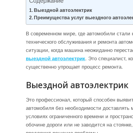
Содержание
и
Выездной автоэлектрик
м
Преимущества услуг выездного автоэле
о
м
В современном мире, где автомобили стали
у
технического обслуживания и ремонта автом
ситуации, когда машина неожиданно переста
выездной автоэлектрик
. Это специалист, к
существенно упрощает процесс ремонта.
Выездной автоэлектрик
Это профессионал, который способен выяви
автомобиля без необходимости доставлять м
условиях ограниченного времени и простран
обочине дороги или не заводится на стоянке