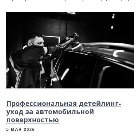
и
м
о
м
у
Профессиональная детейлинг-
уход за автомобильной
поверхностью
5 МАЯ 2026