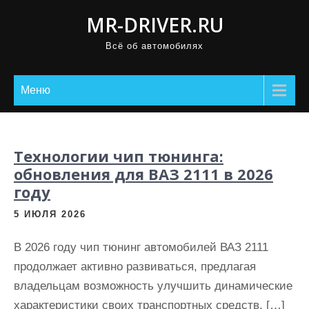
П
MR-DRIVER.RU
р
Всё об автомобилях
о
м
о
Меню
т
а
т
Технологии чип тюнинга:
ь
обновления для ВАЗ 2111 в 2026
к
году
с
5 ИЮЛЯ 2026
о
д
В 2026 году чип тюнинг автомобилей ВАЗ 2111
е
продолжает активно развиваться, предлагая
р
владельцам возможность улучшить динамические
ж
характеристики своих транспортных средств. […]