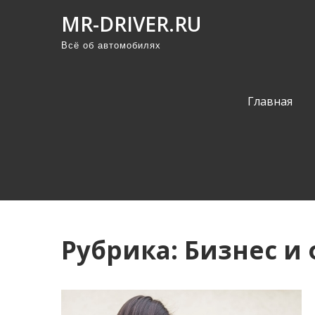
П
MR-DRIVER.RU
р
Всё об автомобилях
о
м
о
Главная
т
а
т
ь
к
с
о
Рубрика:
Бизнес и
д
е
р
ж