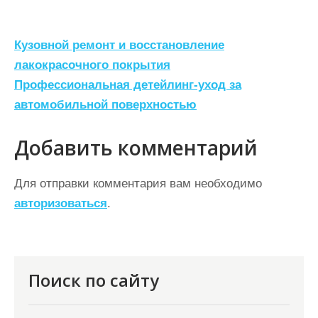
Н
Кузовной ремонт и восстановление
а
лакокрасочного покрытия
Профессиональная детейлинг-уход за
в
автомобильной поверхностью
и
г
Добавить комментарий
а
ц
Для отправки комментария вам необходимо
авторизоваться
.
и
я
п
о
Поиск по сайту
з