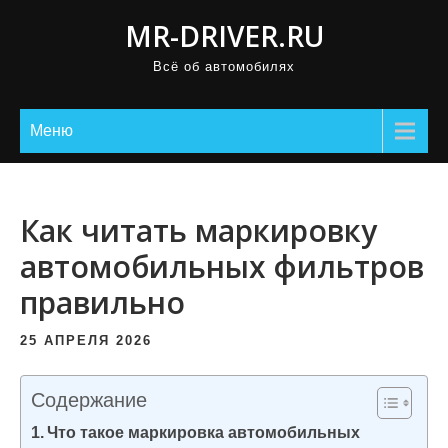
П
MR-DRIVER.RU
р
Всё об автомобилях
о
м
о
Меню
т
а
т
Как читать маркировку
ь
автомобильных фильтров
к
правильно
с
о
25 АПРЕЛЯ 2026
д
е
Содержание
р
Что такое маркировка автомобильных
ж