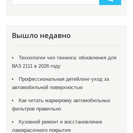
з
а
п
и
Вышло недавно
с
я
Технологии чип тюнинга: обновления для
м
ВАЗ 2111 в 2026 году
Профессиональная детейлинг-уход за
автомобильной поверхностью
Как читать маркировку автомобильных
фильтров правильно
Кузовной ремонт и восстановление
лакокрасочного покрытия