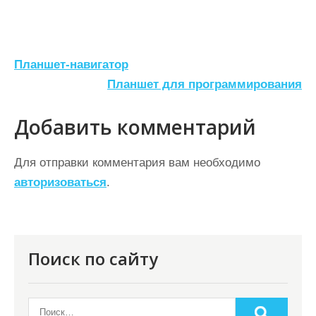
Н
Планшет-навигатор
а
Планшет для программирования
в
Добавить комментарий
и
г
Для отправки комментария вам необходимо
а
авторизоваться
.
ц
и
я
Поиск по сайту
п
о