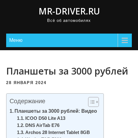
П
MR-DRIVER.RU
р
Всё об автомобилях
о
м
о
Меню
т
а
т
Планшеты за 3000 рублей
ь
к
28 ЯНВАРЯ 2024
с
о
Содержание
д
Планшеты за 3000 рублей: Видео
е
ICOO D50 Lite A13
р
DNS AirTab E76
Archos 28 Internet Tablet 8GB
ж